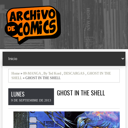
Home
»
09-MANGA
,
By Ted Kord
,
DESCARGAS
,
GHOST IN THE
SHELL
» GHOST IN THE SHELL
GHOST IN THE SHELL
LUNES
9 DE SEPTIEMBRE DE 2013