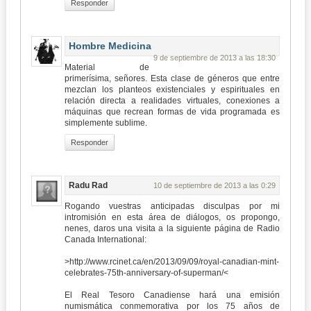
Responder
Hombre Medicina
9 de septiembre de 2013 a las 18:30
Material de
primerísima, señores. Esta clase de géneros que entre
mezclan los planteos existenciales y espirituales en
relación directa a realidades virtuales, conexiones a
máquinas que recrean formas de vida programada es
simplemente sublime.
Responder
Radu Rad
10 de septiembre de 2013 a las 0:29
Rogando vuestras anticipadas disculpas por mi
intromisión en esta área de diálogos, os propongo,
nenes, daros una visita a la siguiente página de Radio
Canada International:
>http://www.rcinet.ca/en/2013/09/09/royal-canadian-mint-
celebrates-75th-anniversary-of-superman/<
El Real Tesoro Canadiense hará una emisión
numismática conmemorativa por los 75 años de